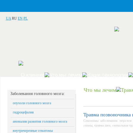
UA
RU
EN
PL
О клинике
Что мы лечим
Наши технологии
Что мы лечим
Трав
Заболевания головного мозга:
опухоли головного мозга
гидроцефалия
Травма позвоночника 
Синонимы заболевания: перелом 
аномалии развития головного мозга
спины, травма шеи, спинальная тр
внутричерепные гематомы