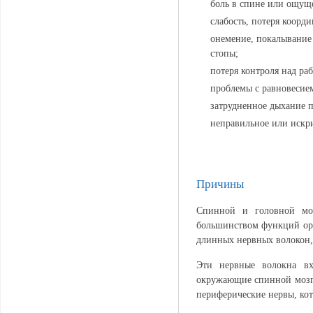
боль в спине или ощущ
слабость, потеря коорд
онемение, покалывание 
стопы;
потеря контроля над ра
проблемы с равновесие
затрудненное дыхание п
неправильное или искр
Причины
Спинной и головной моз
большинством функций орг
длинных нервных волокон,
Эти нервные волокна вх
окружающие спинной мозг 
периферические нервы, кот