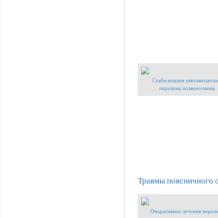
Стабилизация имплантанта
перелома позвоночника
Травмы поясничного 
Оперативное лечения перел