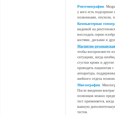
Рентгенография
. Медр
у кого есть подозрение
позвонками, опухоли, 
Компьютерная томогр
видимой на рентгеновск
воссоздать серию изобр
костями, дисками и др
Магнитно-резонансна
чтобы воспроизвести из
ситуациях, когда необх
сгустки крови и другие
проводить пациентам с
аппаратура, поддержив
шейного отдела позвон
Миелография
. Миелог
После введения контрас
позвонков можно предп
тест применяется, когд
важную дополнительну
тестов.