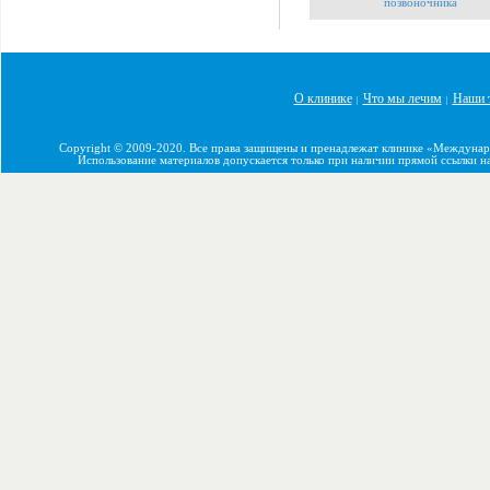
позвоночника
О клинике
Что мы лечим
Наши 
|
|
Copyright © 2009-2020. Все права защищены и пренадлежат клинике «Междуна
Использование материалов допускается только при наличии прямой ссылки н