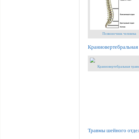
Позвоночник человека
Краниовертебральная
Краниовертебральная трав
Травмы шейного отде