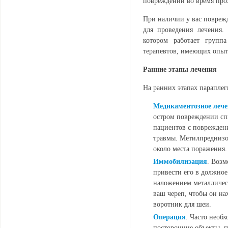
повреждений во время про
При наличии у вас повреж
для проведения лечения.
котором работает группа
терапевтов, имеющих опыт
Ранние этапы лечения
На ранних этапах параплег
Медикаментозное лече
остром повреждении спи
пациентов с повреждени
травмы. Метилпреднизо
около места поражения.
Иммобилизация
. Возм
привести его в должное
наложением металличес
ваш череп, чтобы он н
воротник для шеи.
Операция
. Часто необ
посторонние объекты, 