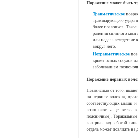
Поражение может быть т
Травматическое
повреж
Травмырующего удара по
более позвонков. Такое
ранения спинного мозга
или недель вследствие 
вокруг него.
Нетравматическое
повр
кровеносных сосудов и
заболеванием позвоноч
Поражение нервных воло
Независимо от того, являе
на нервные волокна, прох
соответствующих мышц и 
возникают чаще всего в
поясничные). Торакальные
контроль над работой киш
отдела может повлиять на 