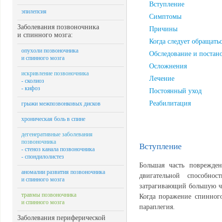
Вступление
эпилепсия
Симптомы
Заболевания позвоночника
Причины
и спинного мозга:
Когда следует обращатьс
опухоли позвоночника
Обследование и постано
и спинного мозга
Осложнения
искривление позвоночника
Лечение
- сколиоз
- кифоз
Постоянный уход
Реабилитация
грыжи межпозвонковых дисков
хроническая боль в спине
дегенеративные заболевания
позвоночника
Вступление
- стеноз канала позвоночника
- спондилолистез
Большая часть поврежде
аномалии развития позвоночника
двигательной способно
и спинного мозга
затрагивающий большую час
травмы позвоночника
Когда поражение спинного
и спинного мозга
параплегия.
Заболевания периферической