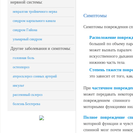
нервной системы:
невралгия тройничного нерва
Симптомы
синдром карпального канала
Симптомы повреждения спи
синдром Гийона
Расположение повреж
ульнарный синдром
больший по объему пар
Другие заболевания и симптомы:
может вызвать паралич 
искусственного дыхания
головная боль
нижнюю часть тела.
остеопороз
Степень тяжести повр
это зависит от того, ка
атеросклероз сонных артерий
инсульт
При
частичном поврежден
может передавать некото
рассеянный склероз
повреждением спинного 
болезнь Бехтерева
моторными функциями ниж
Полное повреждение сп
моторной функции и чувст
спинной мозг почти никог